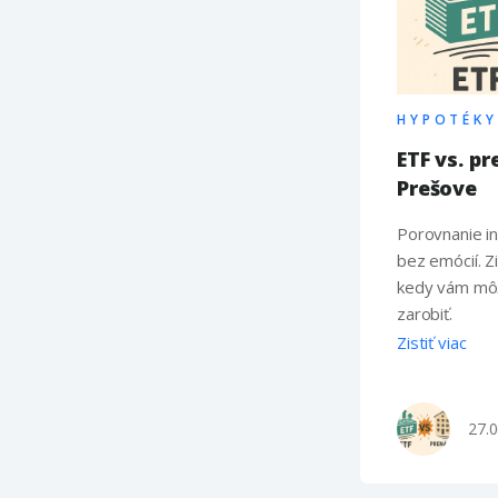
HYPOTÉKY
ETF vs. p
Prešove
Porovnanie in
bez emócií. Zi
kedy vám môže
zarobiť.
Zistiť viac
27.