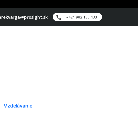
rekvarga@prosight.sk
+421 902 133 133
Vzdelávanie