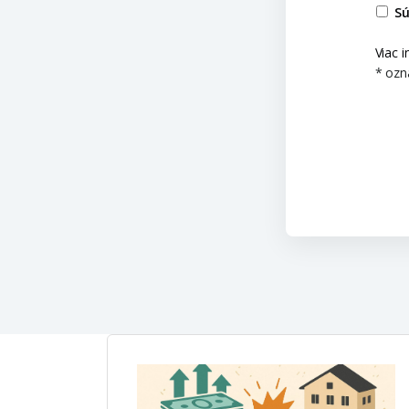
Sú
Viac 
* ozn