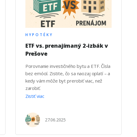
HYPOTÉKY
ETF vs. prenajímaný 2-izbák v
Prešove
Porovnanie investičného bytu a ETF. Čísla
bez emócií. Zistite, čo sa naozaj oplatí – a
kedy vám môže byt prerobiť viac, než
zarobiť.
Zistiť viac
27.06.2025