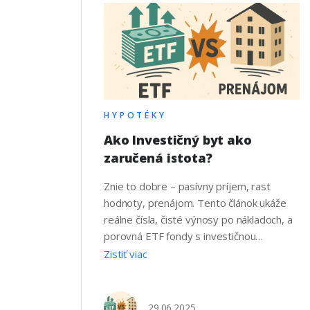
HYPOTÉKY
Ako Investičný byt ako
zaručená istota?
Znie to dobre – pasívny príjem, rast
hodnoty, prenájom. Tento článok ukáže
reálne čísla, čisté výnosy po nákladoch, a
porovná ETF fondy s investičnou
nehnuteľnosťou. Fakty, ktoré ti môžu
Zistiť viac
ušetriť desaťtisíce eur a roky stresu. Byt
na prenájom vs. ETF Plne zdanený 30-
ročný scenár (2025 → 2055) 1 ·
29.06.2025