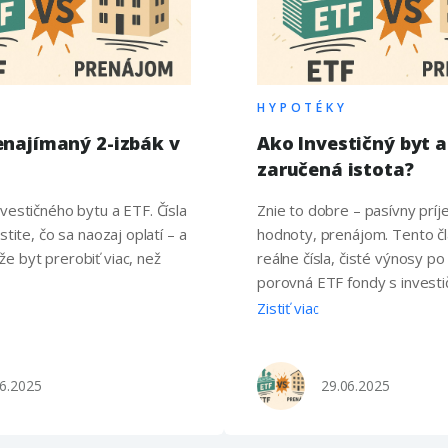
HYPOTÉKY
renajímaný 2-izbák v
Ako Investičný byt 
zaručená istota?
vestičného bytu a ETF. Čísla
Znie to dobre – pasívny príj
stite, čo sa naozaj oplatí – a
hodnoty, prenájom. Tento č
 byt prerobiť viac, než
reálne čísla, čisté výnosy po
porovná ETF fondy s invest
nehnuteľnosťou. Fakty, ktoré
Zistiť viac
ušetriť desaťtisíce eur a rok
na prenájom vs. ETF Plne z
ročný scenár (2025 → 2055)
06.2025
29.06.2025
Východiskové parametre Ob
Poznámka / …