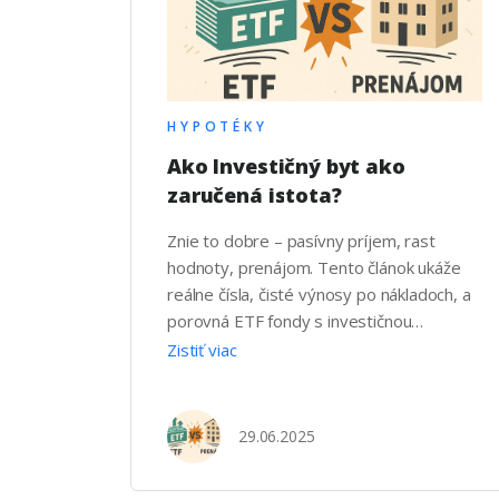
HYPOTÉKY
Ako Investičný byt ako
zaručená istota?
Znie to dobre – pasívny príjem, rast
hodnoty, prenájom. Tento článok ukáže
reálne čísla, čisté výnosy po nákladoch, a
porovná ETF fondy s investičnou
nehnuteľnosťou. Fakty, ktoré ti môžu
Zistiť viac
ušetriť desaťtisíce eur a roky stresu. Byt
na prenájom vs. ETF Plne zdanený 30-
ročný scenár (2025 → 2055) 1 ·
29.06.2025
Východiskové parametre Oblasť Vstup
Poznámka / …