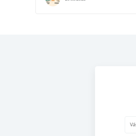
Východiskové parametre Oblasť Vstup
Poznámka / …
Vá