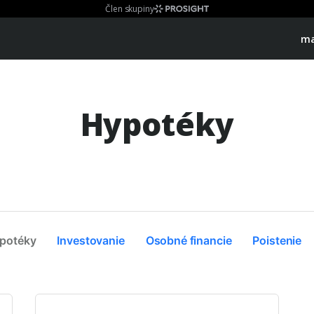
Člen skupiny
ma
Hypotéky
potéky
Investovanie
Osobné financie
Poistenie