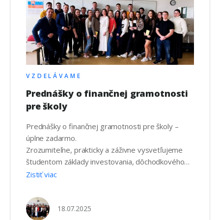
VZDELÁVAME
Prednášky o finančnej gramotnosti
pre školy
Prednášky o finančnej gramotnosti pre školy –
úplne zadarmo.
Zrozumiteľne, prakticky a záživne vysvetľujeme
študentom základy investovania, dôchodkového
systému, poistenia a zodpovedného narábania s
Zistiť viac
peniazmi. Prednášajú lektori a lektorky z praxe.
Program prispôsobíme veku aj typu školy.
18.07.2025