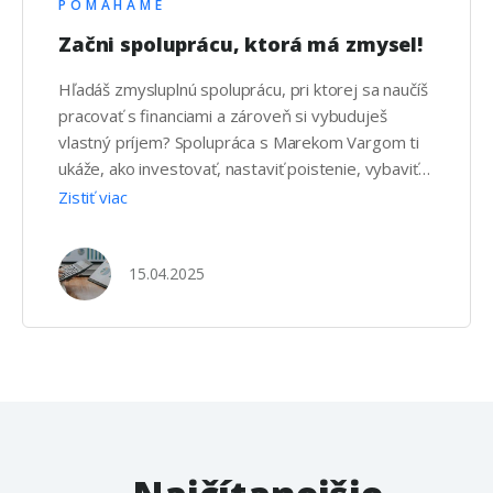
POMÁHAME
Začni spoluprácu, ktorá má zmysel!
Hľadáš zmysluplnú spoluprácu, pri ktorej sa naučíš
pracovať s financiami a zároveň si vybuduješ
vlastný príjem? Spolupráca s Marekom Vargom ti
ukáže, ako investovať, nastaviť poistenie, vybaviť
hypotéku a pomáhať ľuďom zorientovať sa vo
Zistiť viac
finančnom svete. Či si študent, zamestnaný alebo
podnikáš – túto šancu môžeš využiť aj popri svojej
práci.
15.04.2025