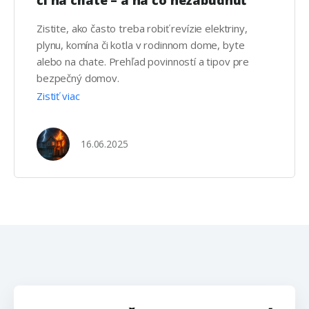
či na chate – a na čo nezabudnúť
Zistite, ako často treba robiť revízie elektriny,
plynu, komína či kotla v rodinnom dome, byte
alebo na chate. Prehľad povinností a tipov pre
bezpečný domov.
Zistiť viac
16.06.2025