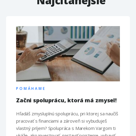
Najčítanejšie
POMÁHAME
Začni spoluprácu, ktorá má zmysel!
Hľadáš zmysluplnú spoluprácu, pri ktorej sa naučíš
pracovať s financiami a zároveň si vybuduješ
vlastný príjem? Spolupráca s Marekom Vargom ti
ukáže, ako investovať, nastaviť poistenie, vybaviť