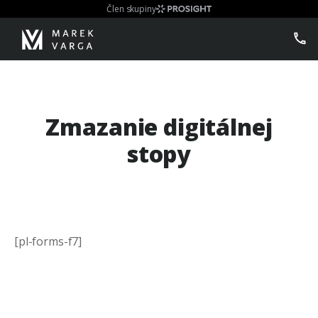
Člen skupiny
Zmazanie digitálnej
stopy
[pl-forms-f7]