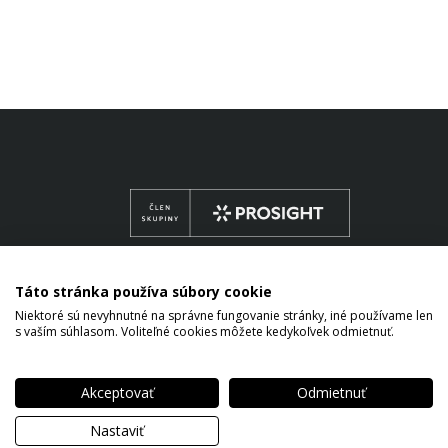
Táto stránka používa súbory cookie
Niektoré sú nevyhnutné na správne fungovanie stránky, iné používame len
s vaším súhlasom. Voliteľné cookies môžete kedykoľvek odmietnuť.
Copyright © 2026 Marek Varga All rights reserved.
a
Nastavenie
Formulár
Informácia
Odvolanie
Zmazanie
Výs
ch
cookies
na
o spracovaní
súhlasu so
digitálnej
z p
Akceptovať
Odmietnuť
v
uplatnenie
osobných
spracovaním
stopy
práv
údajov
osobných
Nastaviť
dotknutej
údajov