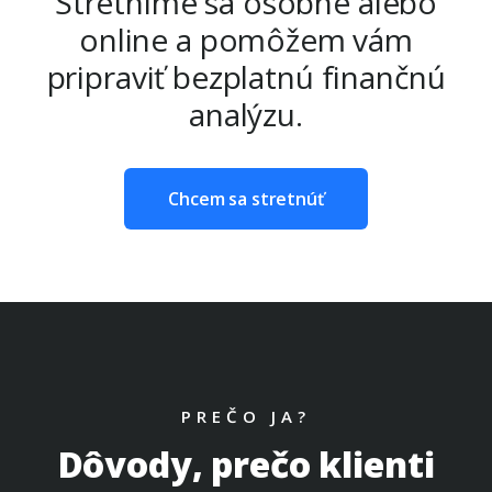
Stretnime sa osobne alebo
online a pomôžem vám
pripraviť bezplatnú finančnú
analýzu.
Chcem sa stretnúť
PREČO JA?
Dôvody, prečo klienti