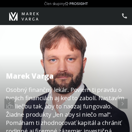
Člen skupiny
Marek Varga
Osobný finančný lekár. Poviem ti pravdu o
tvojich financiách aj keď to zabolí. Nastavím
ich liečbu tak, aby to naozaj fungovalo.
Žiadne produkty „len aby si niečo mal".
Pomáham ti zhodnocovať kapitál a chrániť
rodinné aj firemné zázemie: investičná