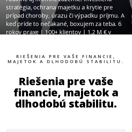
stratégia, ochrana majetku a krytie pre
prípad choroby, úrazu či výpadku príjmu. A
keď príde to nečakané, boxujem za teba. 6
rokov praxe | 100+ klientov | 1,2 M € v
správe.
30 minútová
RIEŠENIA PRE VAŠE FINANCIE,
MAJETOK A DLHODOBÚ STABILITU.
vstupná
Riešenia pre vaše
prehliadka
financie, majetok a
dlhodobú stabilitu
.