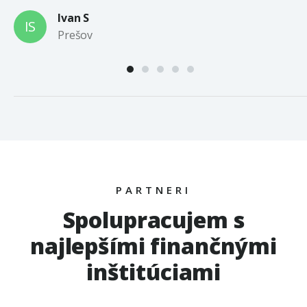
Ivan S
IS
Prešov
PARTNERI
Spolupracujem s
najlepšími finančnými
inštitúciami