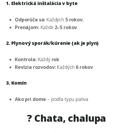
1. Elektrická inštalácia v byte
Odporúča sa:
Každých
5 rokov
,
Prenájom:
Každé
2–5 rokov
2. Plynový sporák/kúrenie (ak je plyn)
Kontrola:
Každý
rok
Revízia rozvodov:
Každých
6 rokov
3. Komín
Ako pri dome
– podľa typu paliva
?
Chata, chalupa