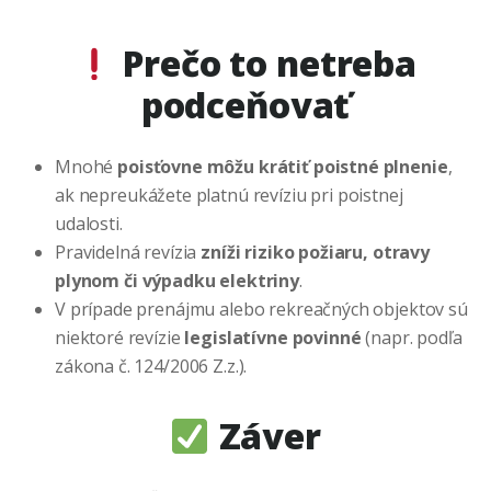
Prečo to netreba
podceňovať
Mnohé
poisťovne môžu krátiť poistné plnenie
,
ak nepreukážete platnú revíziu pri poistnej
udalosti.
Pravidelná revízia
zníži riziko požiaru, otravy
plynom či výpadku elektriny
.
V prípade prenájmu alebo rekreačných objektov sú
niektoré revízie
legislatívne povinné
(napr. podľa
zákona č. 124/2006 Z.z.).
Záver