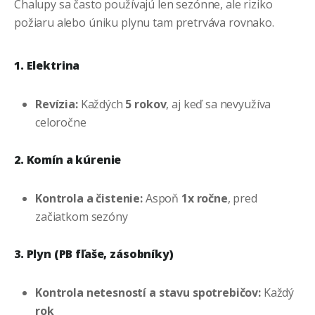
Chalupy sa často používajú len sezónne, ale riziko
požiaru alebo úniku plynu tam pretrváva rovnako.
1. Elektrina
Revízia:
Každých
5 rokov
, aj keď sa nevyužíva
celoročne
2. Komín a kúrenie
Kontrola a čistenie:
Aspoň
1x ročne
, pred
začiatkom sezóny
3. Plyn (PB fľaše, zásobníky)
Kontrola netesností a stavu spotrebičov:
Každý
rok