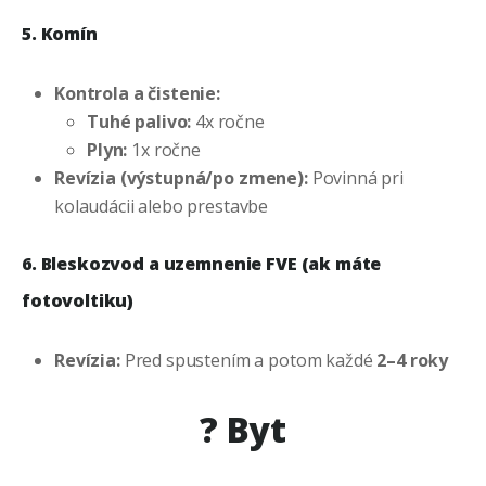
5. Komín
Kontrola a čistenie:
Tuhé palivo:
4x ročne
Plyn:
1x ročne
Revízia (výstupná/po zmene):
Povinná pri
kolaudácii alebo prestavbe
6. Bleskozvod a uzemnenie FVE (ak máte
fotovoltiku)
Revízia:
Pred spustením a potom každé
2–4 roky
?
Byt