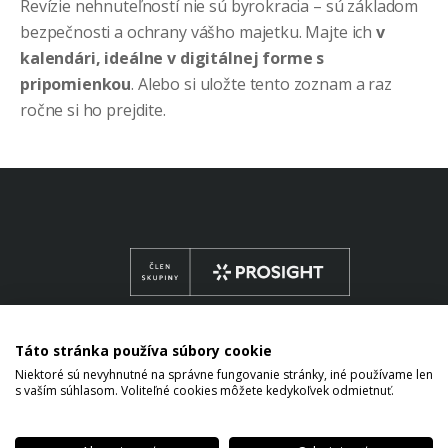
Revízie nehnuteľností nie sú byrokracia – sú základom
bezpečnosti a ochrany vášho majetku. Majte ich
v
kalendári, ideálne v digitálnej forme s
pripomienkou
. Alebo si uložte tento zoznam a raz
ročne si ho prejdite.
Táto stránka používa súbory cookie
Niektoré sú nevyhnutné na správne fungovanie stránky, iné používame len
s vaším súhlasom. Voliteľné cookies môžete kedykoľvek odmietnuť.
Copyright © 2026 Marek Varga All rights reserved.
a
Nastavenie
Formulár
Informácia
Odvolanie
Zmazanie
Výs
ch
cookies
na
o spracovaní
súhlasu so
digitálnej
z p