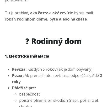
poisťovňami.
Tu je prehľad,
ako často
a
aké revízie
by ste mali
robiť v
rodinnom dome, byte alebo na chate
.
?
Rodinný dom
1. Elektrická inštalácia
Revízia:
Každých
5 rokov
(ak je dom obývaný)
Pozor:
Ak prenajímate, revízia sa odporúča každé
2
roky
Dôležité pre:
bezpečnosť
poistné plnenie pri škodách (napr. požiar z el.
skratu)