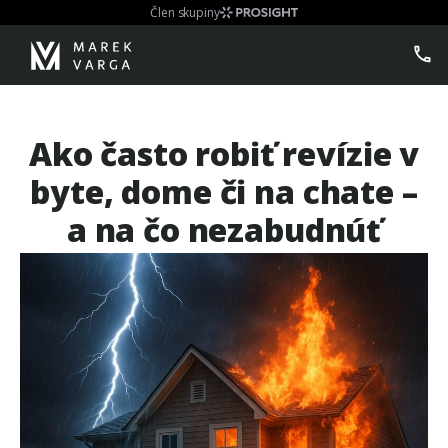
Člen skupiny
Ako často robiť revízie v
byte, dome či na chate –
a na čo nezabudnúť