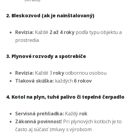
2. Bleskozvod (ak je nainštalovaný)
Revízia:
Každé
2 až 4 roky
podľa typu objektu a
prostredia
3. Plynové rozvody a spotrebiče
Revízia:
Každé 3
roky
odbornou osobou
Tlaková skúška:
každých
6 rokov
4. Kotol na plyn, tuhé palivo či tepelné čerpadlo
Servisná prehliadka:
Každý
rok
Zákonná povinnosť:
Pri plynových kotloch je to
často aj súčasť zmluvy s výrobcom