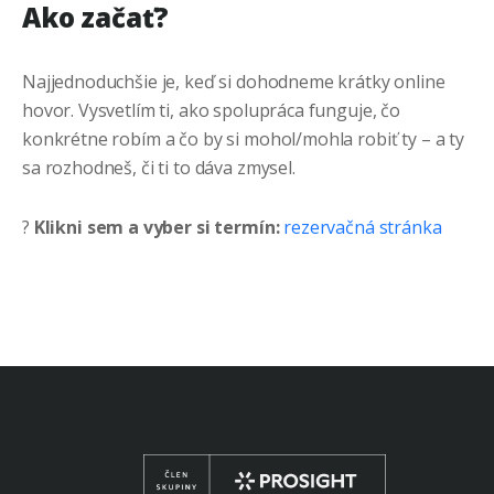
Ako začať?
Najjednoduchšie je, keď si dohodneme krátky online
hovor. Vysvetlím ti, ako spolupráca funguje, čo
konkrétne robím a čo by si mohol/mohla robiť ty – a ty
sa rozhodneš, či ti to dáva zmysel.
?
Klikni sem a vyber si termín:
rezervačná stránka