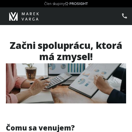
Člen skupiny
Začni spoluprácu, ktorá
má zmysel!
Čomu sa venujem?