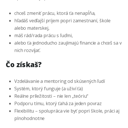
chceš zmeniť prácu, ktorá ťa nenapĺňa,
hľadáš vedľajší príjem popri zamestnaní, škole
alebo materskej,
máš rád/rada prácu s ľuďmi,
alebo ťa jednoducho zaujímajú financie a chceš sa v
nich rozvíjať.
Čo získaš?
Vzdelávanie a mentoring od skúsených ľudí
Systém, ktorý funguje (a uživí ťa)
Reálne príležitosti – nie len „teóriu“
Podporu tímu, ktorý ťahá za jeden povraz
Flexibilitu – spolupráca vie byť popri škole, práci aj
plnohodnotne