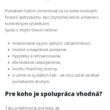
Pomáham ľuďom zorientovať sa vo svete osobných
financií. Jednoducho, bez zbytočnej teórie a hlavne s
konkrétnymi výsledkami.
Spolu s mojím tímom riešime:
investovanie (aj pre úplných začiatočníkov),
životné a majetkové poistenie,
hypotéky a refinancovanie,
dôchodkové zabezpečenie,
tvorbu finančnej rezervy,
a učíme to aj ďalších ľudí – ak chcú začať zarábať
pomáhaním druhým.
Pre koho je spolupráca vhodná?
Táto príležitosť je pre teba, ak: